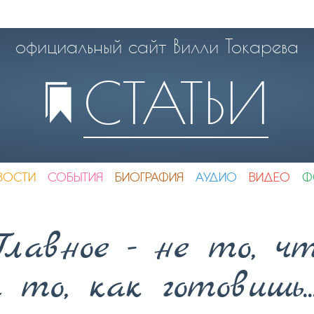
официальный сайт Вилли Токарева
СТАТЬИ
ВОСТИ
СОБЫТИЯ
БИОГРАФИЯ
АУДИО
ВИДЕО
Ф
Главное - не то, ч
 то, как готовишь...