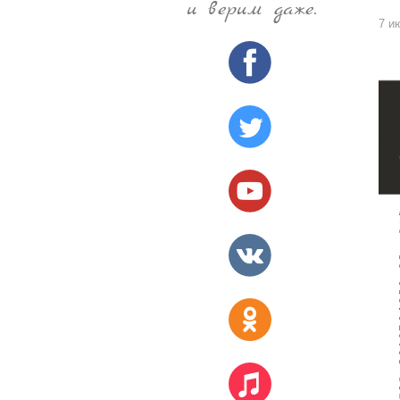
и верим даже.
7 и