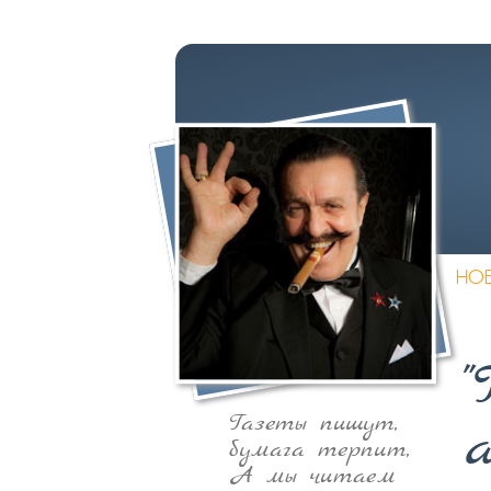
НО
"
Газеты пишут,
а
бумага терпит,
А мы читаем