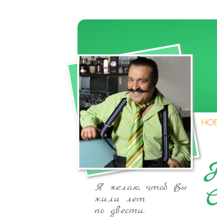
НО
Я желаю, чтоб Вы
жили лет
по двести.