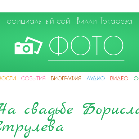
официальный сайт Вилли Токарева
ФОТО
ВОСТИ
СОБЫТИЯ
БИОГРАФИЯ
АУДИО
ВИДЕО
Ф
На свадьбе Борисл
Струлева