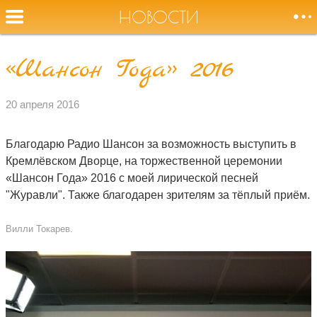
НОВОСТИ
«Шансон Года» 2016
Оторвите
НОВОСТИ
меня от земли,
20 апреля 2016
журавли!
СОБЫТИЯ
Благодарю Радио Шансон за возможность выступить в
Кремлёвском Дворце, на торжественной церемонии
БИОГРАФИЯ
«Шансон Года» 2016 с моей лирической песней
"Журавли". Также благодарен зрителям за тёплый приём.
АУДИО
Вилли Токарев.
ВИДЕО
ФОТО