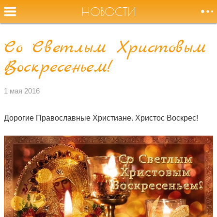
НОВОСТИ
Со Светлым Христовым
Оторвите
Воскресеньем!
НОВОСТИ
меня от земли,
журавли!
СОБЫТИЯ
1 мая 2016
БИОГРАФИЯ
Дорогие Православные Христиане. Христос Воскрес!
АУДИО
ВИДЕО
ФОТО