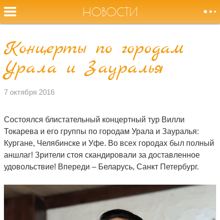
НОВОСТИ
Концерты по городам
Оторвите
Урала и Зауралья
НОВОСТИ
меня от земли,
журавли!
СОБЫТИЯ
7 октября 2016
БИОГРАФИЯ
Состоялся блистательный концертный тур Вилли
Токарева и его группы по городам Урала и Зауралья:
Кургане, Челябинске и Уфе. Во всех городах был полный
АУДИО
аншлаг! Зрители стоя скандировали за доставленное
удовольствие! Впереди – Беларусь, Санкт Петербург.
ВИДЕО
ФОТО