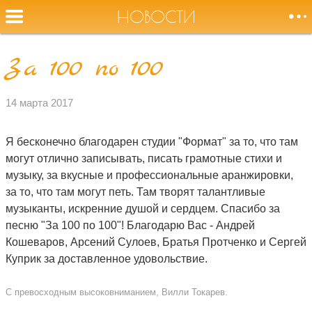
НОВОСТИ
За 100 по 100
Оторвите
НОВОСТИ
меня от земли,
14 марта 2017
журавли!
СОБЫТИЯ
Я бесконечно благодарен студии "Формат" за то, что там
могут отлично записывать, писать грамотные стихи и
БИОГРАФИЯ
музыку, за вкусные и профессиональные аранжировки,
за то, что там могут петь. Там творят талантливые
АУДИО
музыканты, искренние душой и сердцем. Спасибо за
песню "За 100 по 100"! Благодарю Вас - Андрей
Кошеваров, Арсений Сулоев, Братья Протченко и Сергей
ВИДЕО
Куприк за доставленное удовольствие.
ФОТО
С превосходным высоковниманием, Вилли Токарев.