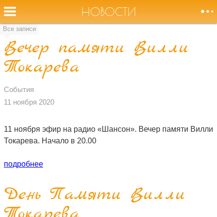
НОВОСТИ
Все записи
Вечер памяти Вилли
Оторвите
Токарева
НОВОСТИ
меня от земли,
журавли!
СОБЫТИЯ
События
11 ноября 2020
БИОГРАФИЯ
11 ноября эфир на радио «Шансон». Вечер памяти Вилли
Токарева. Начало в 20.00
АУДИО
подробнее
ВИДЕО
День Памяти Вилли
ФОТО
Токарева