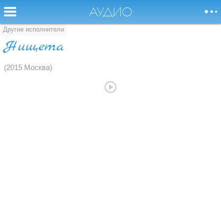
АУДИО
Другие исполнители
Нищета
Я буду баловать и
НОВОСТИ
(2015 Москва)
радовать вас песней,
Без песни жить,
СОБЫТИЯ
как без воды,
совсем нельзя.
БИОГРАФИЯ
АУДИО
ВИДЕО
ФОТО