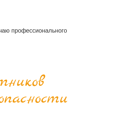
учаю профессионального
тников
зопасности