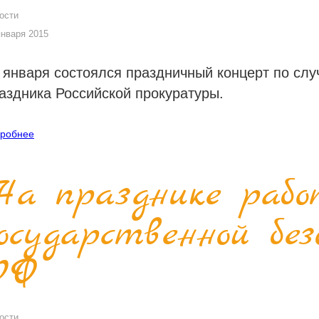
ости
января 2015
 января состоялся праздничный концерт по сл
аздника Российской прокуратуры.
робнее
На празднике рабо
государственной бе
РФ
ости