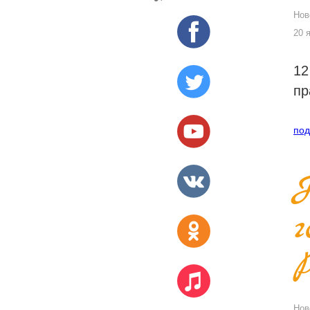
Нов
20 
12
пр
под
Нов