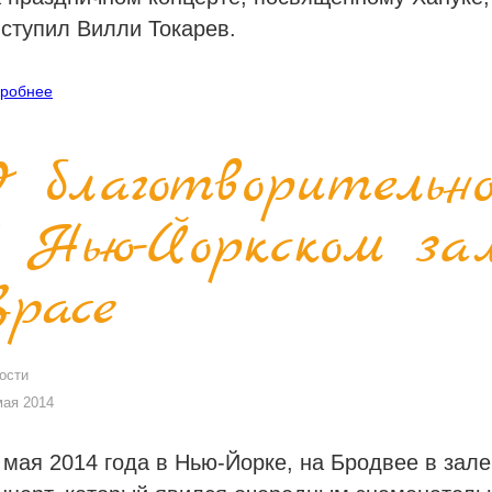
ступил Вилли Токарев.
робнее
О благотворительн
в Нью-Йоркском за
Space
ости
мая 2014
 мая 2014 года в Нью-Йорке, на Бродвее в зал