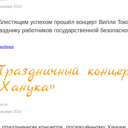
декабря 2014
блестящим успехом прошёл концерт Вилли Ток
азднику работников государственной безопасно
робнее
Праздничный конце
«Ханука»
ости
декабря 2014
 праздничном концерте, посвящённому Хануке,