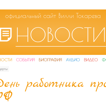
официальный сайт Вилли Токарева
НОВОСТ
ВОСТИ
СОБЫТИЯ
БИОГРАФИЯ
АУДИО
ВИДЕО
Ф
церты
День работника пр
РФ