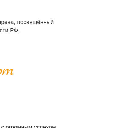
арева, посвящённый
сти РФ.
рт
 с огромным успехом