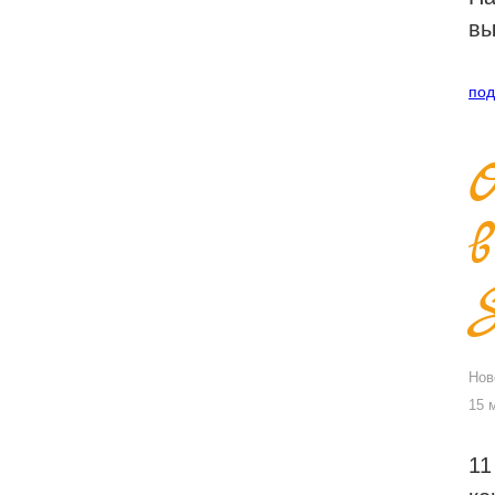
вы
под
Нов
15 
11