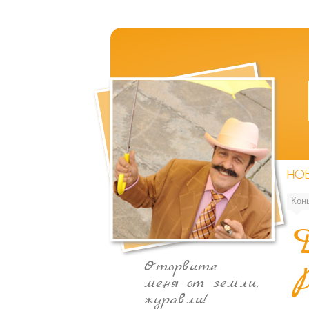
НО
Кон
Оторвите
меня от земли,
журавли!