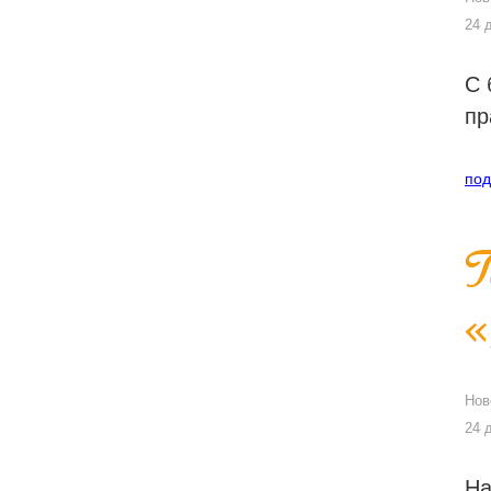
24 
С 
пр
под
Нов
24 
На