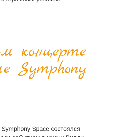
ом концерте
ле Symphony
е Symphony Space состоялся