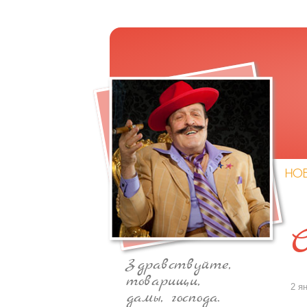
НО
Здравствуйте,
товарищи,
2 я
дамы, господа.