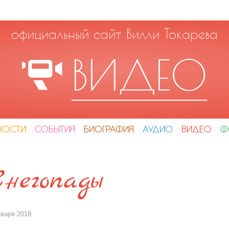
официальный сайт Вилли Токарева
ВИДЕО
ВОСТИ
СОБЫТИЯ
БИОГРАФИЯ
АУДИО
ВИДЕО
Ф
Снегопады
нваря 2018